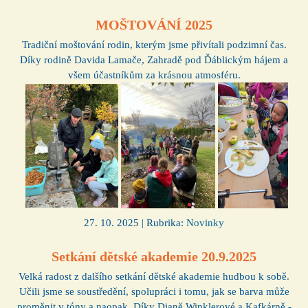
MOŠTOVÁNÍ 2025
Tradiční moštování rodin, kterým jsme přivítali podzimní čas.
Díky rodině Davida Lamače, Zahradě pod Ďáblickým hájem a
všem účastníkům za krásnou atmosféru.
27. 10. 2025 | Rubrika:
Novinky
Setkání dětské akademie 20.9.2025
Velká radost z dalšího setkání dětské akademie hudbou k sobě.
Učili jsme se soustředění, spolupráci i tomu, jak se barva může
proměnit v tóny a naopak. Díky Dianě Winklerové a Kafkárně -