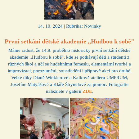
14. 10. 2024 | Rubrika:
Novinky
První setkání dětské akademie ,,Hudbou k sobě"
Máme radost, že 14.9. proběhlo historicky první setkání dětské
akademie ,,Hudbou k sobě", kde se potkávají děti a studenti z
různých škol a učí se hudebnímu řemeslu, elementární tvorbě a
improvizaci, porozumění, soustředění i přípravě akcí pro druhé.
Velké díky Dianě Winklerové a Kafkově ateliéru UMPRUM,
Josefíne Matyášové a Kláře Štrynclové za pomoc. Fotografie
naleznete v galerii
ZDE
.