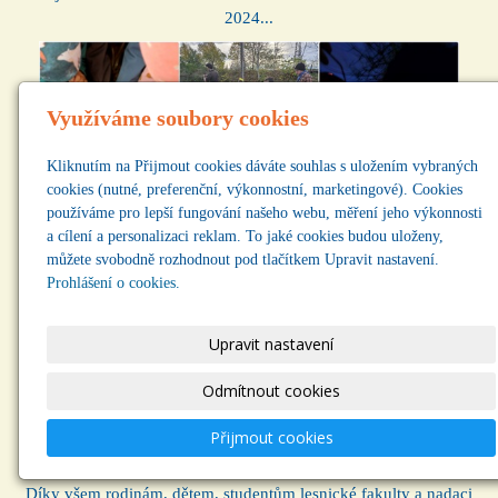
2024...
Využíváme soubory cookies
Kliknutím na Přijmout cookies dáváte souhlas s uložením vybraných
cookies (nutné, preferenční, výkonnostní, marketingové). Cookies
používáme pro lepší fungování našeho webu, měření jeho výkonnosti
a cílení a personalizaci reklam. To jaké cookies budou uloženy,
můžete svobodně rozhodnout pod tlačítkem Upravit nastavení.
Prohlášení o cookies.
Upravit nastavení
7. 1. 2024 | Rubrika:
Novinky
Odmítnout cookies
Dokončení výsadby a Martinská slavnost
Přijmout cookies
14.11.2023
Díky všem rodinám, dětem, studentům lesnické fakulty a nadaci