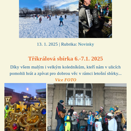
13. 1. 2025 | Rubrika:
Novinky
Tříkrálová sbírka 6.-7.1. 2025
Díky všem malým i velkým koledníkům, kteří nám v ulicích
pomohli hrát a zpívat pro dobrou věc v rámci letošní sbírky...
Více FOTO