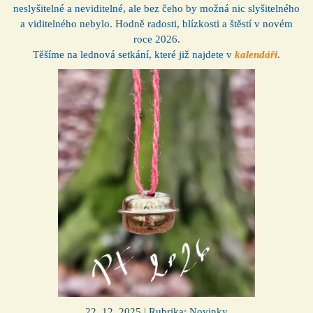
neslyšitelné a neviditelné, ale bez čeho by možná nic slyšitelného
a viditelného nebylo. Hodně radosti, blízkosti a štěstí v novém
roce 2026.
Těšíme na lednová setkání, které již najdete v
kalendáři
.
22. 12. 2025 | Rubrika:
Novinky