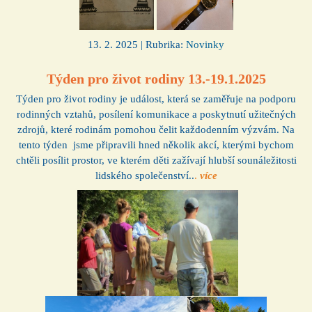
13. 2. 2025 | Rubrika:
Novinky
Týden pro život rodiny 13.-19.1.2025
Týden pro život rodiny je událost, která se zaměřuje na podporu
rodinných vztahů, posílení komunikace a poskytnutí užitečných
zdrojů, které rodinám pomohou čelit každodenním výzvám. Na
tento týden jsme připravili hned několik akcí, kterými bychom
chtěli posílit prostor, ve kterém děti zažívají hlubší sounáležitosti
lidského společenství..
.
více