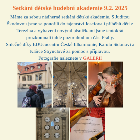
Setkání dětské hudební akademie 9.2. 2025
Máme za sebou nádherné setkání dětské akademie. S Juditou
Škodovou jsme se ponořili do tajemství Josefova i příběhů dětí z
Terezína a vybaveni novými písničkami jsme tentokrát
prozkoumali tuhle pozoruhodnou část Prahy.
Srdečné díky EDUcucentru České filharmonie, Karolu Sidonovi a
Klárce Štrynclové za pomoc s přípravou.
Fotografie naleznete v
GALERII