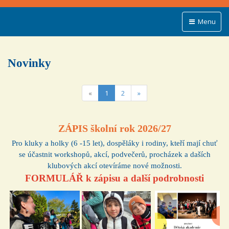
Menu
Novinky
(current)
«
1
2
»
ZÁPIS školní rok 2026/27
Pro kluky a holky (6 -15 let), dospěláky i rodiny, kteří mají chuť
se účastnit workshopů, akcí, podvečerů, procházek a daších
klubových akcí otevíráme nové možnosti.
FORMULÁŘ k zápisu a další podrobnosti