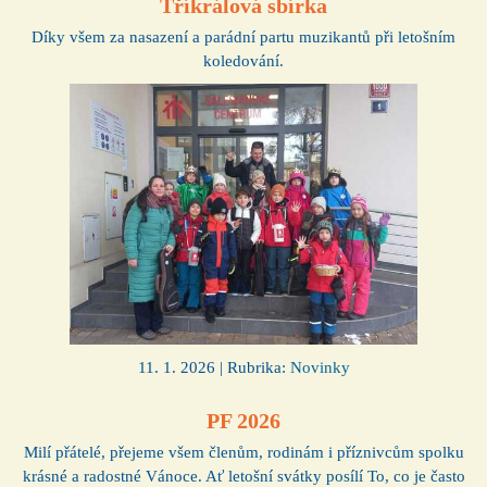
Tříkrálová sbírka
Díky všem za nasazení a parádní partu muzikantů při letošním
koledování.
11. 1. 2026 | Rubrika:
Novinky
PF 2026
Milí přátelé, přejeme všem členům, rodinám i příznivcům spolku
krásné a radostné Vánoce. Ať letošní svátky posílí To, co je často