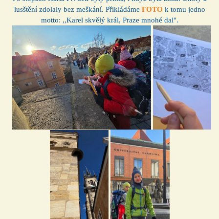
lusštění zdolaly bez meškání. Přikládáme
FOTO
k tomu jedno
motto: ,,Karel skvělý král, Praze mnohé dal".