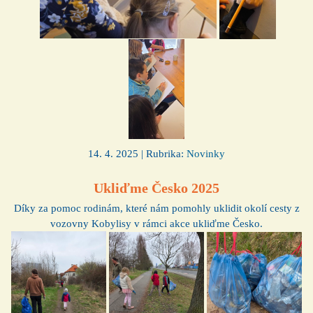
14. 4. 2025 | Rubrika:
Novinky
Ukliďme Česko 2025
Díky za pomoc rodinám, které nám pomohly uklidit okolí cesty z
vozovny Kobylisy v rámci akce ukliďme Česko.