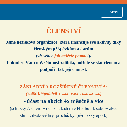
Menu
ČLENSTVÍ
Jsme nezisková organizace, která financuje své aktivity díky
členským příspěvkům a darům
(
viz sekce
jak
můžete pomoci
).
Pokud se Vám naše činnost zalíbila, můžete se stát členem a
podpořit tak její činnost:
.......................................................................
ZÁKLADNÍ A ROZŠÍŘENÉ ČLENSTVÍ A:
(3.400Kč/pololetí +
)
zákl. 350Kč/ kalend. rok
- účast na akcích 4x měsíčně a více
(schůzky Ateliéru + dětská akademie Hudbou k sobě + akce
klubu, deskové hry, procházky, přednášky apod.)