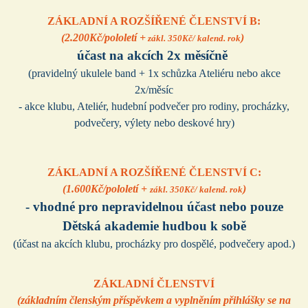
ZÁKLADNÍ A ROZŠÍŘENÉ ČLENSTVÍ B:
(2.200Kč/pololetí +
)
zákl. 350Kč/ kalend. rok
účast na akcích 2x měsíčně
(pravidelný ukulele band + 1x schůzka Ateliéru nebo akce
2x/měsíc
- akce klubu, Ateliér, hudební podvečer pro rodiny, procházky,
podvečery, výlety nebo deskové hry)
ZÁKLADNÍ A ROZŠÍŘENÉ ČLENSTVÍ C:
(1.600Kč/pololetí +
)
zákl. 350Kč/ kalend. rok
- vhodné
pro nepravidelnou účast nebo pouze
Dětská akademie hudbou k sobě
(účast na akcích klubu, procházky pro dospělé, podvečery apod.)
ZÁKLADNÍ ČLENSTVÍ
(základním členským příspěvkem a vyplněním přihlášky se na