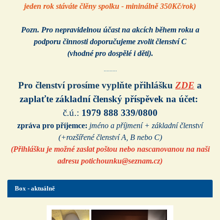
jeden rok stáváte člěny spolku - mininálně 350Kč/rok)
Pozn. Pro nepravidelnou účast na akcích během roku a
podporu činnosti doporučujeme zvolit
členství C
(vhodné pro dospělé i děti).
.........
Pro členství prosíme vyplňte přihlášku
ZDE
a
zaplaťte základní členský příspěvek na účet:
č.ú.:
1979 888 339/0800
zpráva pro příjemce:
jméno a příjmení + základní členství
(+rozšířené členství A, B nebo C)
(Přihlášku je možné zaslat poštou nebo nascanovanou na naši
adresu potichounku@seznam.cz)
Box - aktuálně