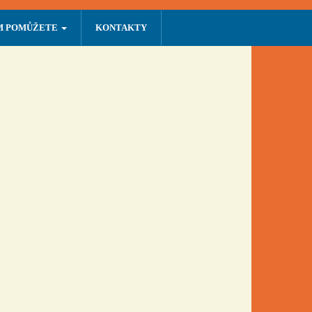
M POMŮŽETE
KONTAKTY