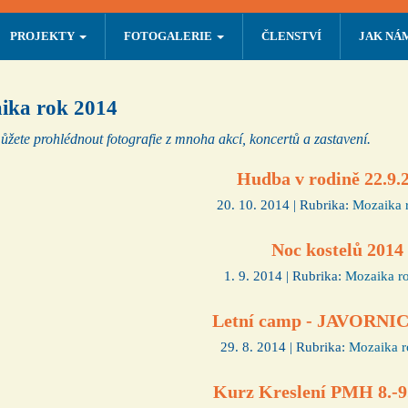
PROJEKTY
FOTOGALERIE
ČLENSTVÍ
JAK NÁ
ika rok 2014
ůžete prohlédnout fotografie z mnoha akcí, koncertů a zastavení.
Hudba v rodině 22.9.
20. 10. 2014 | Rubrika:
Mozaika 
Noc kostelů 2014
1. 9. 2014 | Rubrika:
Mozaika r
Letní camp - JAVORNIC
29. 8. 2014 | Rubrika:
Mozaika r
Kurz Kreslení PMH 8.-9