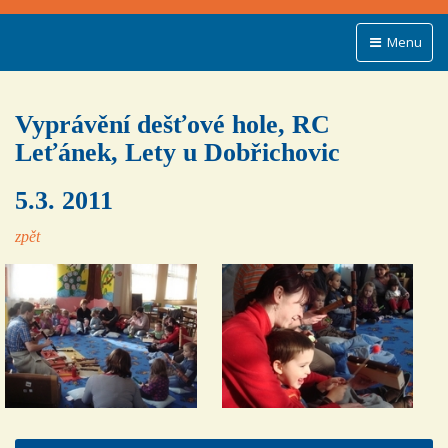
Menu
Vyprávění dešťové hole, RC
Leťánek, Lety u Dobřichovic
5.3. 2011
zpět