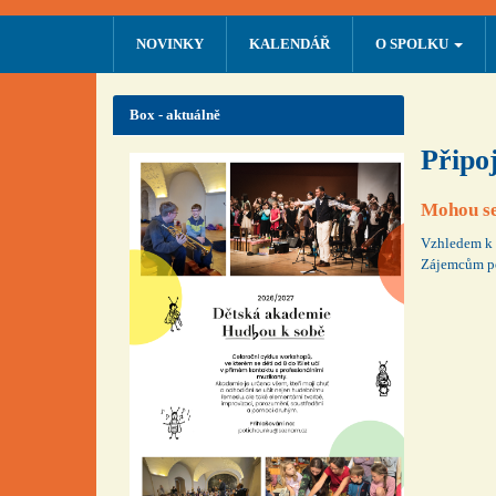
NOVINKY
KALENDÁŘ
O SPOLKU
Box - aktuálně
Připo
Mohou se 
Vzhledem k o
Zájemcům po