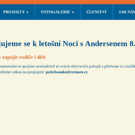
PROJEKTY
FOTOGALERIE
ČLENSTVÍ
JAK NÁ
jujeme se k letošní Noci s Andersenem 8
zapojit rodiče i děti
mezením se spojíme neztradičně ze svých obývacích pokojů a přečteme si z knížk
šleme odkaz na propojení:
potichounku@seznam.cz