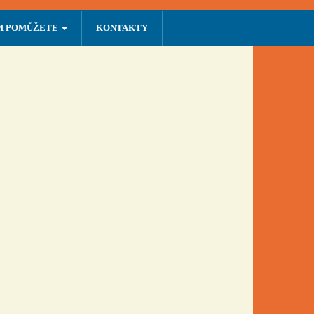
M POMŮŽETE
KONTAKTY