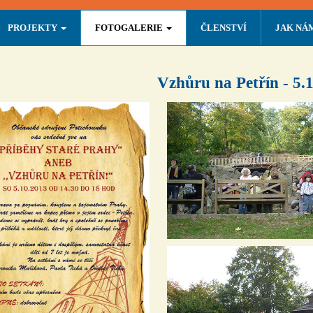
PROJEKTY
FOTOGALERIE
ČLENSTVÍ
JAK NÁ
Vzhůru na Petřín - 5.