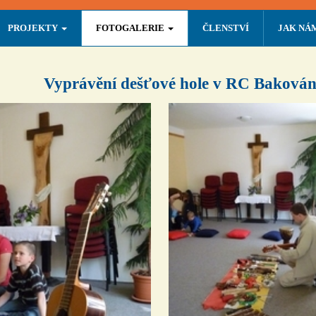
PROJEKTY
FOTOGALERIE
ČLENSTVÍ
JAK NÁ
Vyprávění dešťové hole v RC Bakován