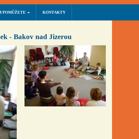
M POMŮŽETE
KONTAKTY
ek - Bakov nad Jizerou