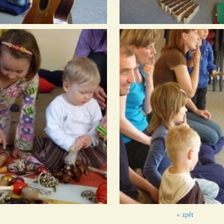
« zpět